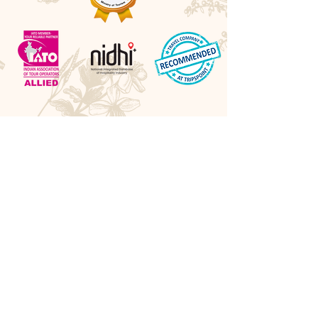
Awards
Best Boutique DMC 2026 - LUXlife UK
Best Cultural Tour Company - Travel Hospitality
Awards UK
Best Experiential Travel Company - LUXlife UK