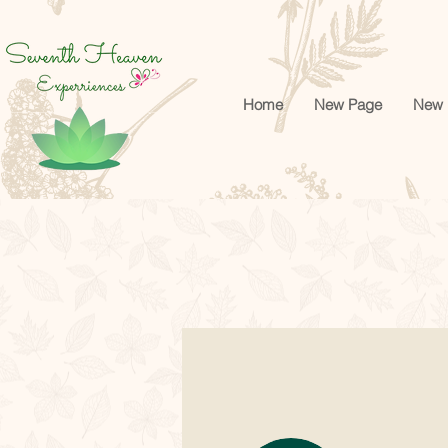
google-site-verification=cRr5egtejCF1gyVMF3f32_Jwk1Ito5-tZUREZFJl4sA
Home
New Page
New 