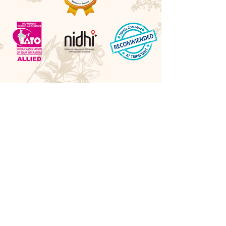
Awards
Best Boutique DMC 2026 - LUXlife UK
Best Cultural Tour Company - Travel Hospitality
Awards UK
Best Experiential Travel Company - LUXlife UK