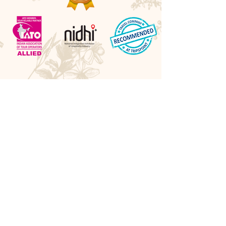
Awards
Best Boutique DMC 2026 - LUXlife UK
Best Cultural Tour Company - Travel Hospitality
Awards UK
Best Experiential Travel Company - LUXlife UK