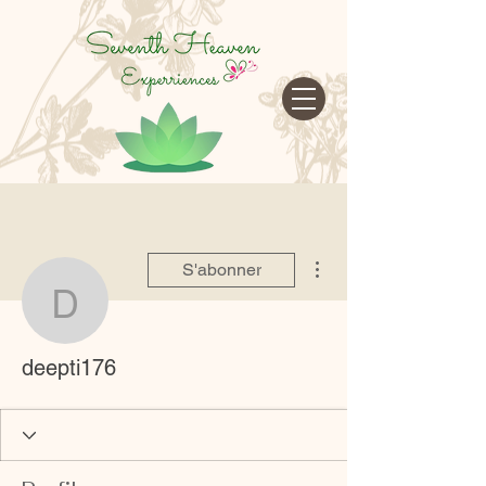
google-site-verification=cRr5egtejCF1gyVMF3f32_Jwk1Ito5-
tZUREZFJl4sA
Plus d'actions
S'abonner
deepti176
deepti176