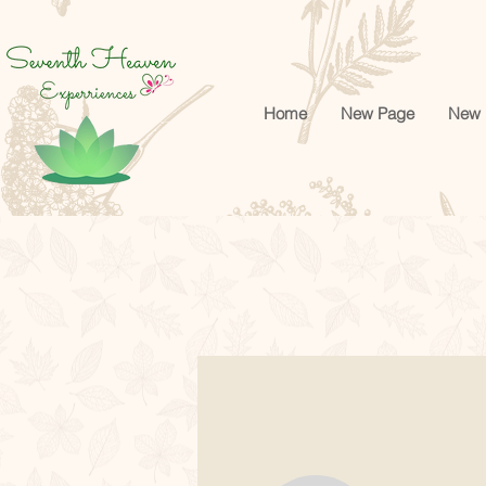
google-site-verification=cRr5egtejCF1gyVMF3f32_Jwk1Ito5-tZUREZFJl4sA
Home
New Page
New 