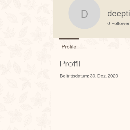
deept
deepti176
0
Follower
Profile
Profil
Beitrittsdatum: 30. Dez. 2020