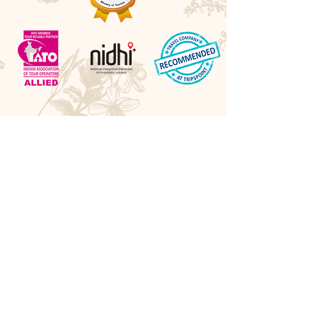
Awards
Best Boutique DMC 2026 - LUXlife UK
Best Cultural Tour Company - Travel Hospitality
Awards UK
Best Experiential Travel Company - LUXlife UK