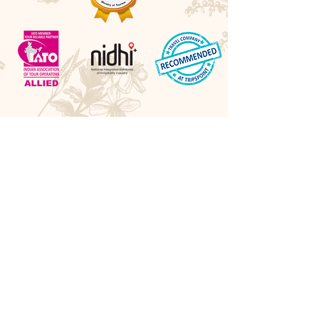
Awards
Best Boutique DMC 2026 - LUXlife UK
Best Cultural Tour Company - Travel Hospitality
Awards UK
Best Experiential Travel Company - LUXlife UK