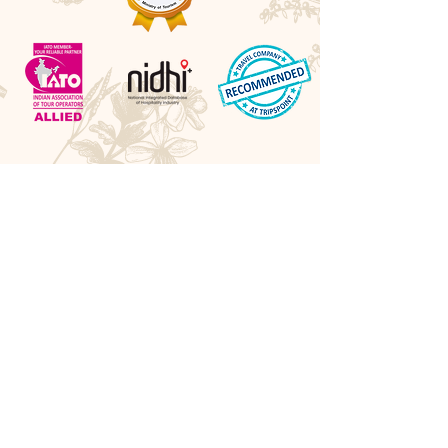
Awards
Best Boutique DMC 2026 - LUXlife UK
Best Cultural Tour Company - Travel Hospitality
Awards UK
Best Experiential Travel Company - LUXlife UK