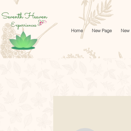
google-site-verification=cRr5egtejCF1gyVMF3f32_Jwk1Ito5-tZUREZFJl4sA
Home
New Page
New 