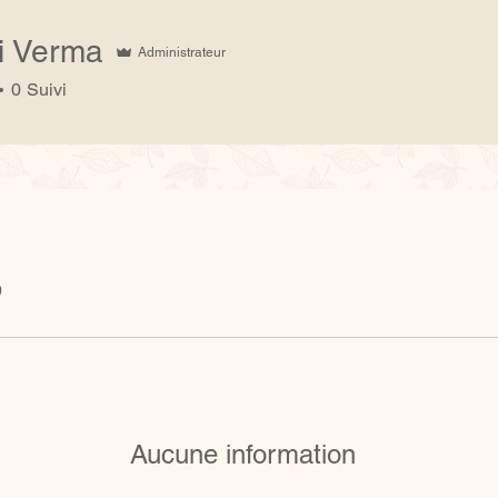
i Verma
Administrateur
erma
0
Suivi
9
Aucune information