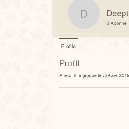
Deept
Deepti V
0
Abonné
Profile
Profil
A rejoint le groupe le : 29 avr. 201