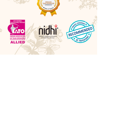
Awards
Best Boutique DMC 2026 - LUXlife UK
Best Cultural Tour Company - Travel Hospitality
Awards UK
Best Experiential Travel Company - LUXlife UK